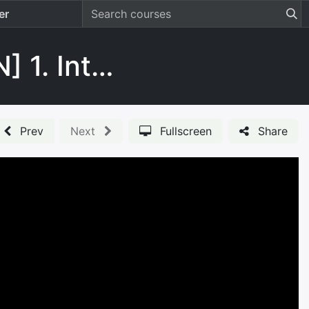
er
[CABINET VISION] 1. Introdução ao CABINET VISION
Prev
Next
Fullscreen
Share