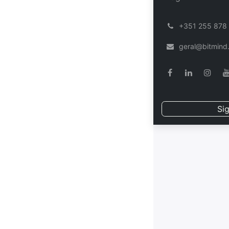
͏
+351 255 878
geral@bitmind
Sig