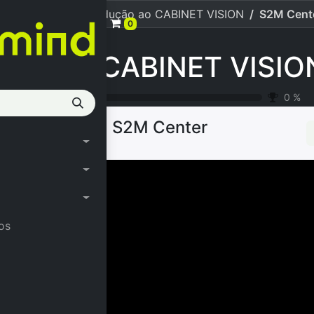
NET VISION] 1. Introdução ao CABINET VISION
S2M Cent
0
0
%
S2M Center
os