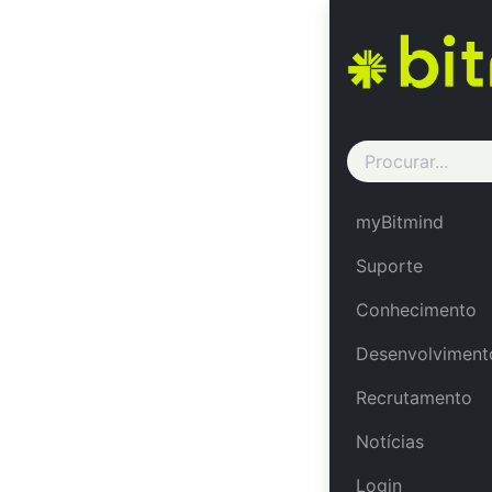
Courses
[CABI
Course content
UNCATEGORIZED
myBitmind
Suporte
Conhecimento
Desenvolviment
Recrutamento
Notícias
Login