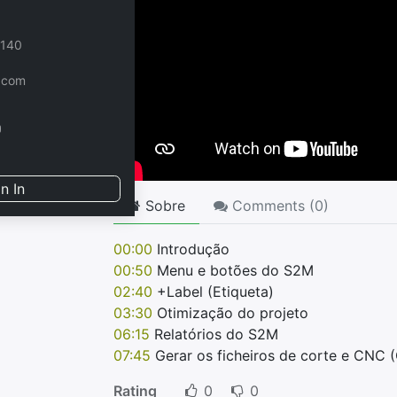
 140
.com
n In
Sobre
Comments (
0
)
00:00
Introdução
00:50
Menu e botões do S2M
02:40
+Label (Etiqueta)
03:30
Otimização do projeto
06:15
Relatórios do S2M
07:45
Gerar os ficheiros de corte e CNC 
Rating
0
0