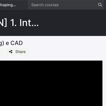
ng) e CAD
[CABINET VISION] 1. Introdução ao CABINET VISION
g) e CAD
Share