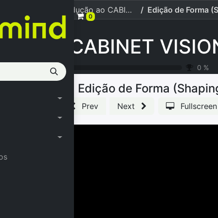
[CABINET VISION] 1. Introdução ao CABINET VISION
Edição de Forma (Shapi
0
0
%
Edição de Forma (Shapin
Prev
Next
Fullscreen
os