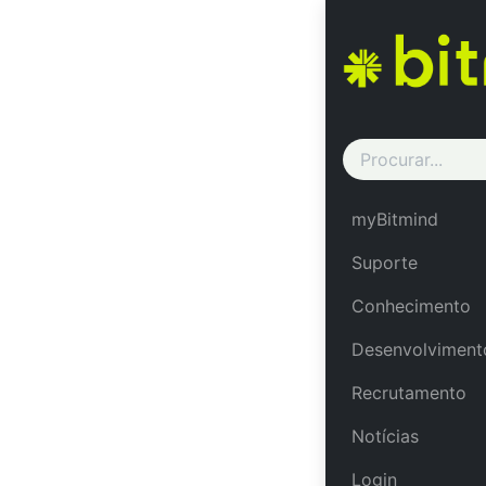
Courses
Course content
UNCATEGORIZED
myBitmind
Suporte
Conhecimento
Desenvolviment
Recrutamento
Notícias
Login