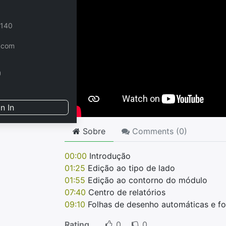
 140
.com
n In
Sobre
Comments (
0
)
00:00
Introdução
01:25
Edição ao tipo de lado
01:55
Edição ao contorno do módulo
07:40
Centro de relatórios
09:10
Folhas de desenho automáticas e f
Rating
0
0