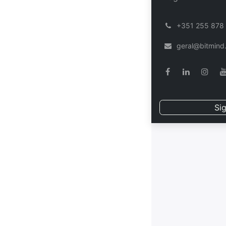
͏
+351 255 878
geral@bitmind
Sig