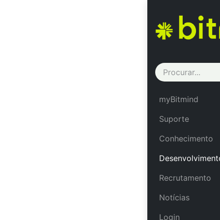
Des
A transfor
abrangente
myBitmind
forma como 
Suporte
trazendo a
eficiência
Conhecimento
contexto d
Desenvolviment
indústria, 
em softwa
Recrutamento
preocup
Notícias
desenvolv
ferramentas
Login