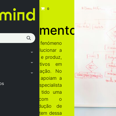
0
envolvimentos
mação digital é um fenómeno
 que está a revolucionar a
a indústria opera e produz,
vanços significativos em
, qualidade e inovação. No
as empresas que apoiam a
os
a Bitmind, como especialista
re CAD/CAM tem tido uma
ação natural com o
imento e a produção de
 digitais que facilitem dessa