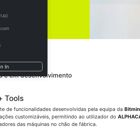
ão.
 140
.com
s atuais
n In
s e em desenvolvimento
+ Tools
te de funcionalidades desenvolvidas pela equipa da
Bitmi
cações customizáveis, permitindo ao utilizador do
ALPHAC
adores das máquinas no chão de fábrica.