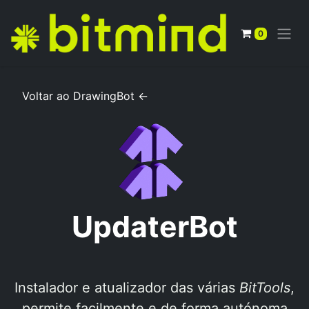
0
Voltar ao DrawingBo​t <-
UpdaterBot
Instalador e atualizador das várias
BitTools
,
permite facilmente e de forma autónoma