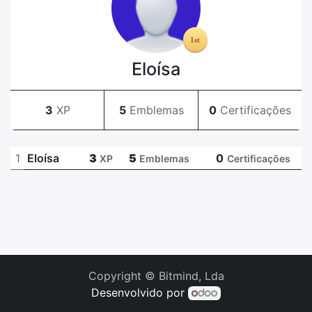
Eloísa
3
XP
5
Emblemas
0
Certificações
1
Eloísa
3
5
0
XP
Emblemas
Certificações
Copyright © Bitmind, Lda
Desenvolvido por