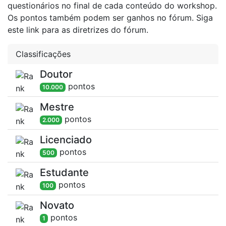
questionários no final de cada conteúdo do workshop.
Os pontos também podem ser ganhos no fórum. Siga
este link para as diretrizes do fórum.
Classificações
Doutor
ponto
s
10.000
Mestre
ponto
s
2.000
Licenciado
ponto
s
500
Estudante
ponto
s
100
Novato
ponto
s
1