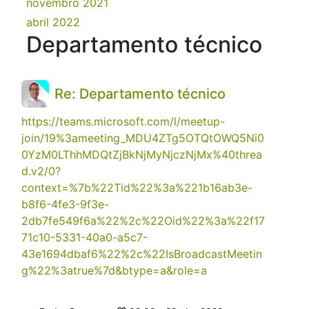
novembro 2021
1
abril 2022
1
Departamento técnico
Re: Departamento técnico
https://teams.microsoft.com/l/meetup-
join/19%3ameeting_MDU4ZTg5OTQtOWQ5Ni0
0YzM0LThhMDQtZjBkNjMyNjczNjMx%40threa
d.v2/0?
context=%7b%22Tid%22%3a%221b16ab3e-
b8f6-4fe3-9f3e-
2db7fe549f6a%22%2c%22Oid%22%3a%22f17
71c10-5331-40a0-a5c7-
43e1694dbaf6%22%2c%22IsBroadcastMeetin
g%22%3atrue%7d&btype=a&role=a