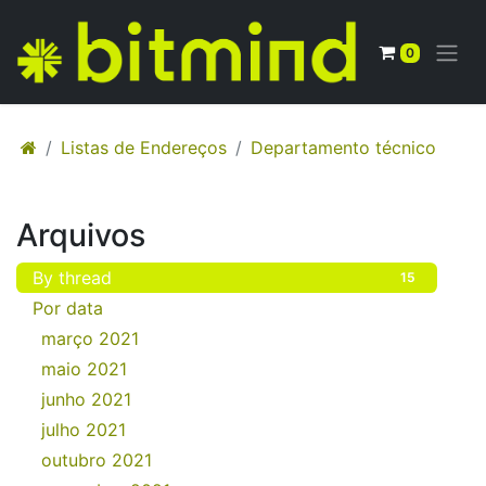
0
Listas de Endereços
Departamento técnico
Arquivos
By thread
15
Por data
março 2021
2
maio 2021
1
junho 2021
3
julho 2021
5
outubro 2021
2