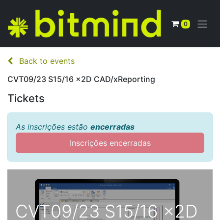
0
Back to events
CVT09/23 S15/16 x2D CAD/xReporting
Tickets
As inscrições estão
encerradas
Inscrições encerradas
CVT09/23 S15/16 x2D