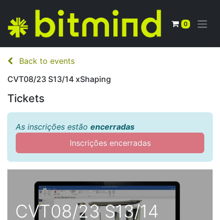
0
Back to events
CVT08/23 S13/14 xShaping
Tickets
As inscrições estão
encerradas
Inscrições encerradas
CVT08/23 S13/14