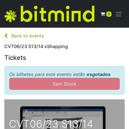
0
Back to events
CVT06/23 S13/14 xShapping
Tickets
Os bilhetes para este evento estão
esgotados
Sem Stock
CVT06/23 S13/14