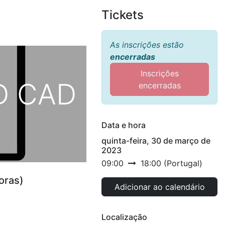
Tickets
As inscrições estão
encerradas
Inscrições
D CAD
encerradas
Data e hora
quinta-feira, 30 de março de
2023
09:00
18:00
(
Portugal
)
oras)
Adicionar ao calendário
Localização