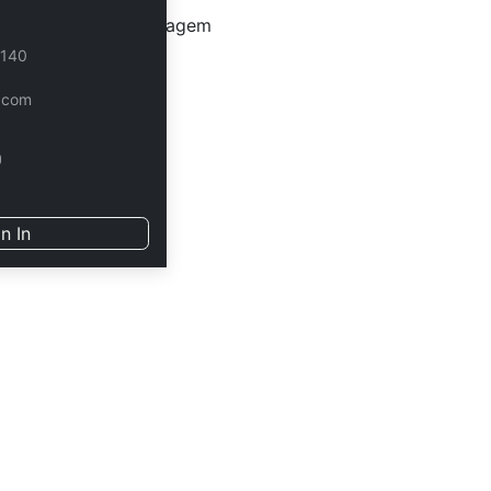
S15: Camadas e Cotagem
 140
S16: Edição 2D CAD
.com
n In