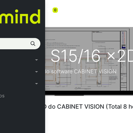
s
0
6 x2D CAD
03/23 S15/16 x2
módulo x2D CAD do software CABINET VISION
os
módulo x2D CAD do CABINET VISION (Total 8 h
ões)