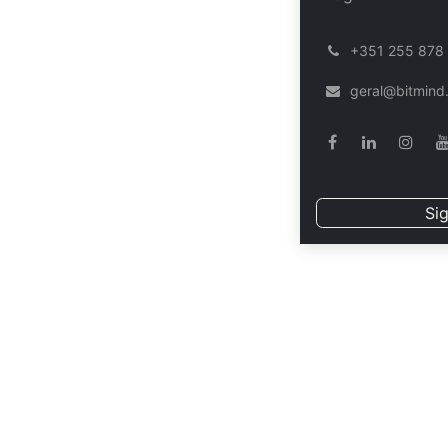
| 9h-13h |
30 mar
͏
+351 255 878
30 mar
| 14h-18h |
geral@bitmind
Sig