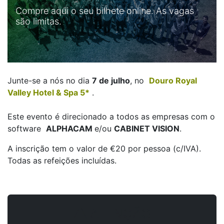
Compre aqui o seu bilhete online. As vagas
são limitas.
Junte-se a nós no dia
7 de julho
, no
Douro Royal
Valley Hotel & Spa 5*
.
Este evento é direcionado a todos as empresas com o
software
ALPHACAM
e/ou
CABINET VISION
.
A inscrição tem o valor de €20 por pessoa (c/IVA).
Todas as refeições incluídas.
ATENÇÃO