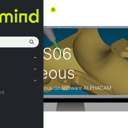
s
0
imultaneous
11/23 S06
ultaneous
módulo xSimultaneous do software ALPHACAM
os
LPHACAM