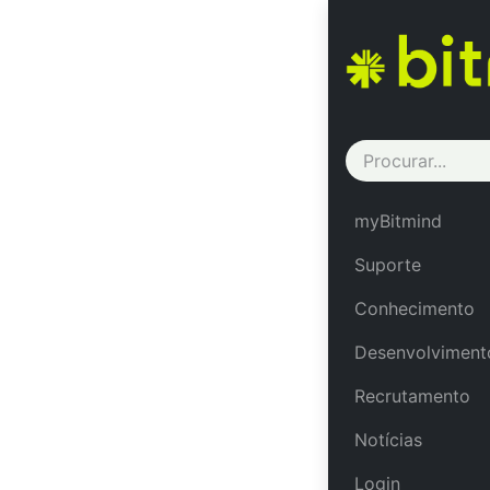
Back to event
ACT11/23 S06 xS
ACT
myBitmind
xSim
Suporte
Conhecimento
Formação no 
Desenvolviment
Recrutamento
Notícias
Formação A
Login