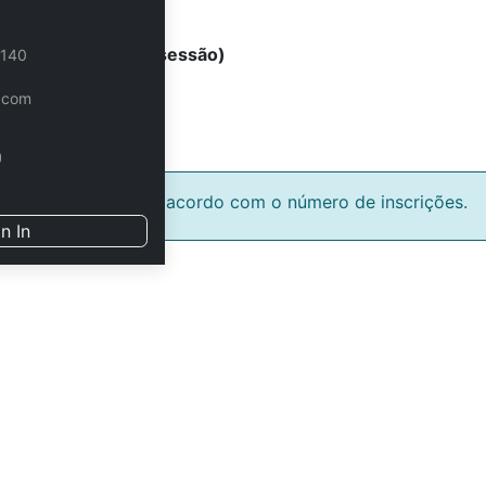
neous (4 horas - 1 sessão)
 140
o 3D
.com
ta a confirmação de acordo com o número de inscrições.
n In