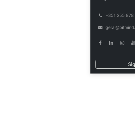
Módulo xSimulta
͏
+351 255 878
ACS06: Maquinaçã
geral@bitmind
Data sujei
Sig