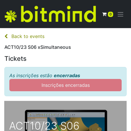
0
Back to events
ACT10/23 S06 xSimultaneous
Tickets
As inscrições estão
encerradas
Inscrições encerradas
ACT10/23 S06