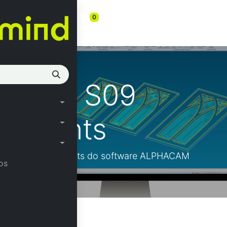
s
0
onstraints
09/23 S09
straints
módulo xConstraints do software ALPHACAM
os
LPHACAM