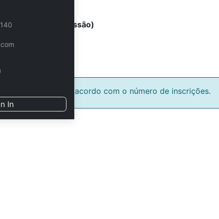
nts (4 horas - 1 sessão)
 140
 paramétricos
.com
ta a confirmação de acordo com o número de inscrições.
n In