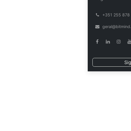
Módulo xConstrai
͏
+351 255 878
ACS09: Desenhos
geral@bitmind
Data sujei
Sig