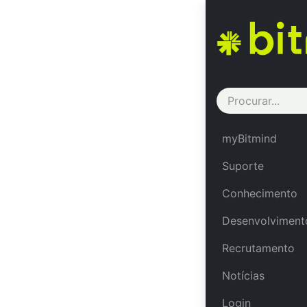
Back to event
ACT09/23 S09 xC
ACT
myBitmind
xCon
Suporte
Conhecimento
Formação no 
Desenvolviment
Recrutamento
Notícias
Formação A
Login