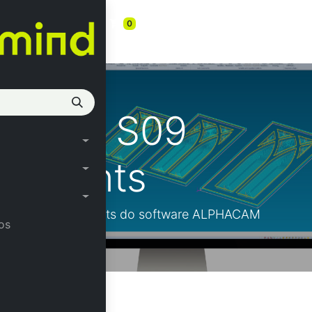
s
0
onstraints
08/23 S09
straints
módulo xConstraints do software ALPHACAM
os
LPHACAM