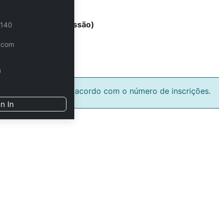
nts (4 horas - 1 sessão)
 140
 paramétricos
.com
ta a confirmação de acordo com o número de inscrições.
n In