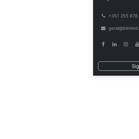
Módulo xConstrai
͏
+351 255 878
ACS09: Desenhos
geral@bitmind
Data sujei
Sig