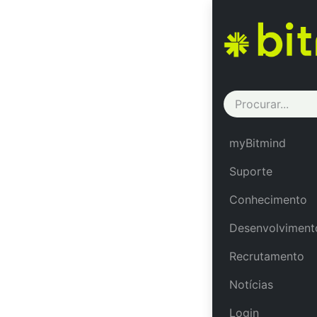
Back to event
ACT08/23 S09 xC
ACT
myBitmind
xCon
Suporte
Conhecimento
Formação no 
Desenvolviment
Recrutamento
Notícias
Formação A
Login