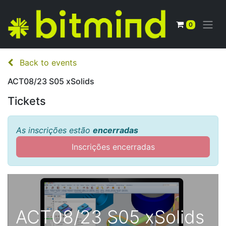
0
Back to events
ACT08/23 S05 xSolids
Tickets
As inscrições estão
encerradas
Inscrições encerradas
ACT08/23 S05 xSolids