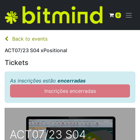
0
Back to events
ACT07/23 S04 xPositional
Tickets
As inscrições estão
encerradas
Inscrições encerradas
ACT07/23 S04