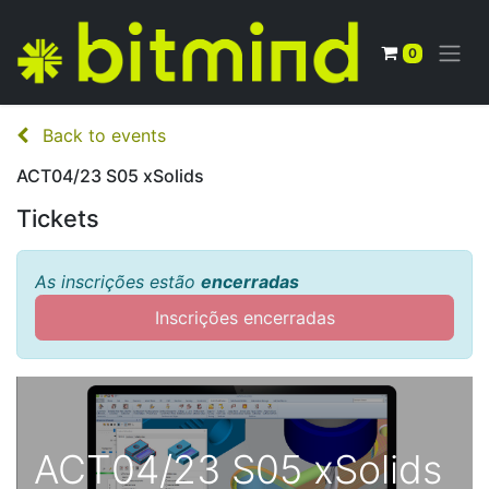
0
Back to events
ACT04/23 S05 xSolids
Tickets
As inscrições estão
encerradas
Inscrições encerradas
ACT04/23 S05 xSolids