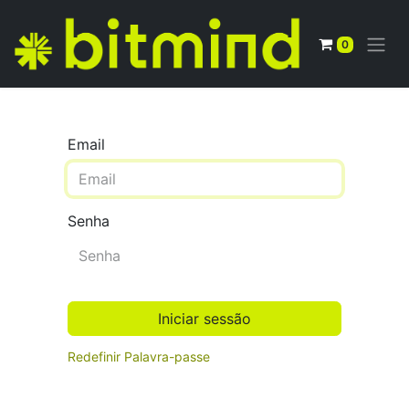
0
Email
Senha
Iniciar sessão
Redefinir Palavra-passe